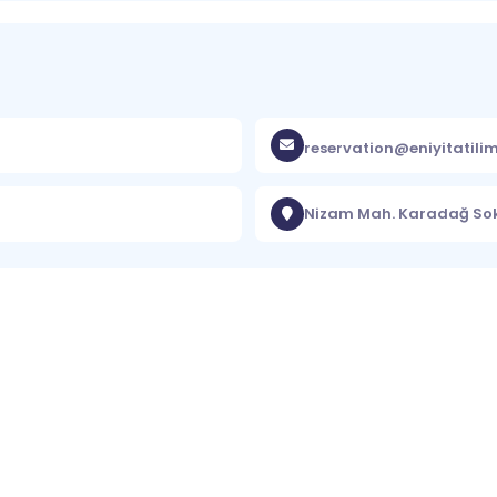
reservation@eniyitatili
Nizam Mah. Karadağ Sok