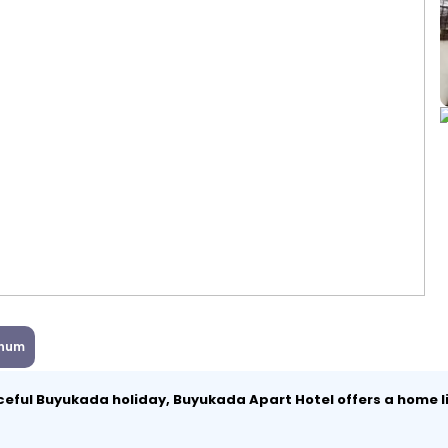
num
eful Buyukada holiday, Buyukada Apart Hotel offers a home l