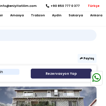
info@eniyitatilim.com
+90 850 777 0 377
Türkçe
ir
Amasya
Trabzon
Aydin
Sakarya
Ankara
Paylaş
in
Rezervasyon Yap