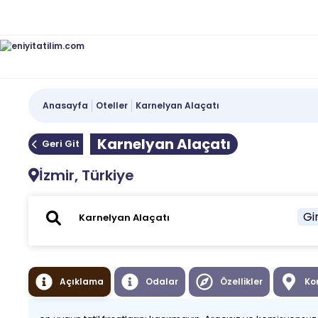
Anasayfa
Oteller
Karnelyan Alaçatı
Karnelyan Alaçatı
Geri Git
İzmir, Türkiye
Gir
Açıklama
Odalar
Özellikler
Ko