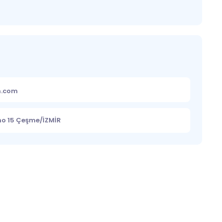
m.com
no 15 Çeşme/İZMİR