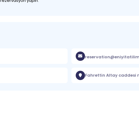
z rezervasyon yapın.
reservation@eniyitatili
Fahrettin Altay caddesi 