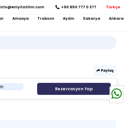
info@eniyitatilim.com
+90 850 777 0 377
Türkçe
ir
Amasya
Trabzon
Aydin
Sakarya
Ankara
Paylaş
in
Rezervasyon Yap