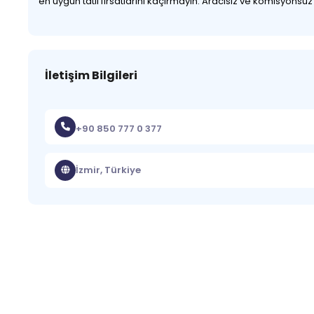
en uygun tatil fırsatlarını kaçırmayın. Aracısız ve komisyonsu
İletişim Bilgileri
+90 850 777 0 377
İzmir, Türkiye