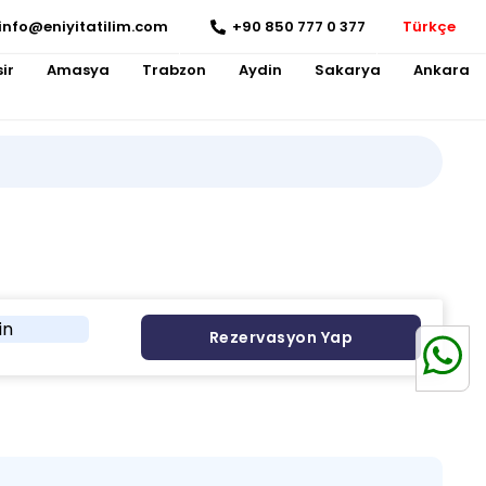
info@eniyitatilim.com
+90 850 777 0 377
Türkçe
ir
Amasya
Trabzon
Aydin
Sakarya
Ankara
in
Rezervasyon Yap