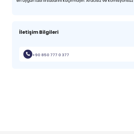
en uygun tatil fırsatlarını kaçırmayın. Aracısız ve komisyonsu
İletişim Bilgileri
+90 850 777 0 377