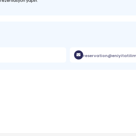
z rezervasyon yapın.
reservation@eniyitatili