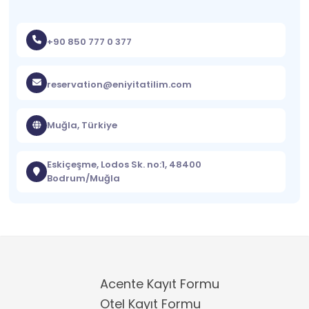
+90 850 777 0 377
reservation@eniyitatilim.com
Muğla, Türkiye
Eskiçeşme, Lodos Sk. no:1, 48400
Bodrum/Muğla
Acente Kayıt Formu
Otel Kayıt Formu