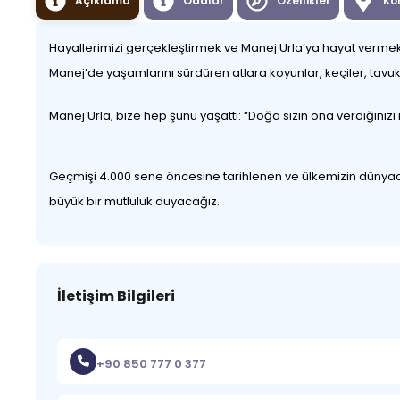
Açıklama
Odalar
Özellikler
Ko
Hayallerimizi gerçekleştirmek ve Manej Urla’ya hayat vermek i
Manej’de yaşamlarını sürdüren atlara koyunlar, keçiler, tavuk
Manej Urla, bize hep şunu yaşattı: “Doğa sizin ona verdiğinizi m
Geçmişi 4.000 sene öncesine tarihlenen ve ülkemizin dünyaca ö
büyük bir mutluluk duyacağız.
İletişim Bilgileri
+90 850 777 0 377