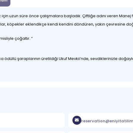
num
çin uzun süre önce çalışmalara başladık. Çiftliğe adını veren Manej fa
lar, köpekler eklendikçe kendi kendini döndüren, yakın çevresine doğal 
isliyle çoğaltır. “
düllü şaraplarının üretildiği Ukuf Mevkii’nde, sevdiklerinizle doğayla
reservation@eniyitatili