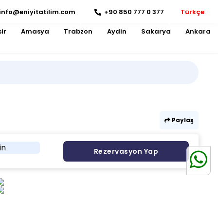
info@eniyitatilim.com
+90 850 777 0 377
Türkçe
ir
Amasya
Trabzon
Aydin
Sakarya
Ankara
Paylaş
in
Rezervasyon Yap