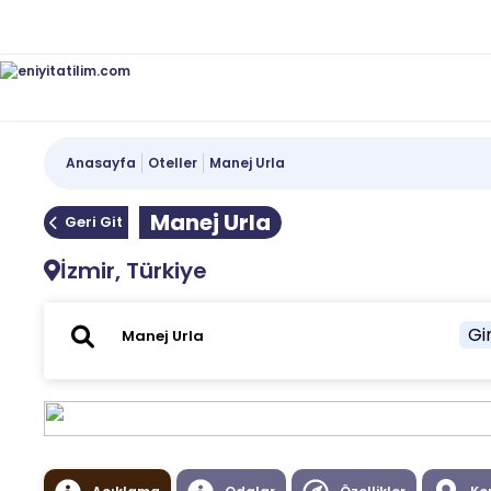
Anasayfa
Oteller
Manej Urla
Manej Urla
Geri Git
İzmir, Türkiye
Gir