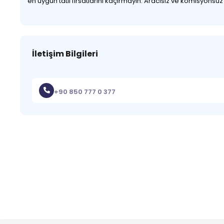
en uygun tatil fırsatlarını kaçırmayın. Aracısız ve komisyonsu
İletişim Bilgileri
+90 850 777 0 377