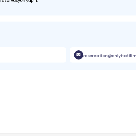
z rezervasyon yapın.
reservation@eniyitatili