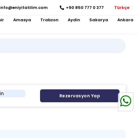
info@eniyitatilim.com
+90 850 777 0 377
Türkçe
ir
Amasya
Trabzon
Aydin
Sakarya
Ankara
in
Rezervasyon Yap