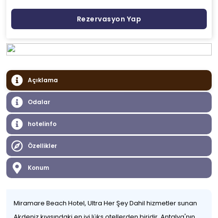
Rezervasyon Yap
Açıklama
Odalar
hotelinfo
Özellikler
Konum
Miramare Beach Hotel, Ultra Her Şey Dahil hizmetler sunan
Akdeniz kıyısındaki en iyi lüks otellerden biridir. Antalya'nın