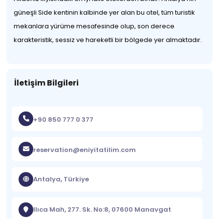
güneşli Side kentinin kalbinde yer alan bu otel, tüm turistik
mekanlara yürüme mesafesinde olup, son derece
karakteristik, sessiz ve hareketli bir bölgede yer almaktadır.
İletişim Bilgileri
+90 850 777 0 377
reservation@eniyitatilim.com
Antalya, Türkiye
Ilıca Mah, 277. Sk. No:8, 07600 Manavgat