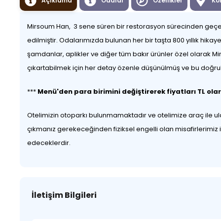
Açıklama
Odalar
Özellikler
Ko
Mirsoum Han, 3 sene süren bir restorasyon sürecinden geçere
edilmiştir. Odalarımızda bulunan her bir taşta 800 yıllık hik
şamdanlar, aplikler ve diğer tüm bakır ürünler özel olarak Mi
çıkartabilmek için her detay özenle düşünülmüş ve bu doğrult
***
Menü'den para birimini değiştirerek fiyatları TL olar
Otelimizin otoparkı bulunmamaktadır ve otelimize araç ile u
çıkmanız gerekeceğinden fiziksel engelli olan misafirlerimiz
edeceklerdir.
İletişim Bilgileri