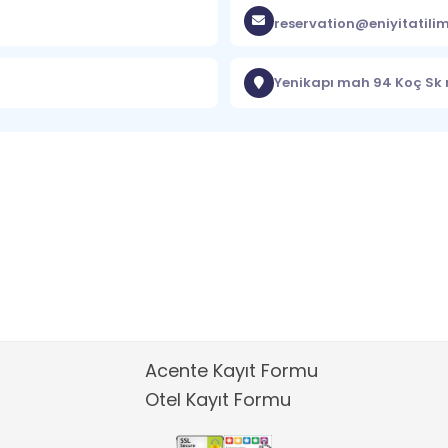
reservation@eniyitatili
Yenikapı mah 94 Koç Sk n
Acente Kayıt Formu
Otel Kayıt Formu