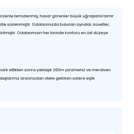
 özenle temizlenmiş, hasar görenler büyük uğraşlarla tamir
ptle süslenmiştir. Odalarımızda bulunan aynalar, küvetler,
rilmiştir. Odalarımızın her birinde konforu en üst düzeye
,park ettikten sonra yaklaşık 200m yürümeniz ve merdiven
aşlarımız aracınızdan otele gelirken sizlere eşlik