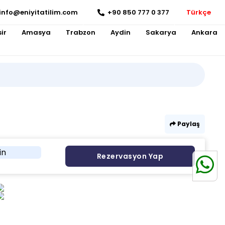
info@eniyitatilim.com
+90 850 777 0 377
Türkçe
ir
Amasya
Trabzon
Aydin
Sakarya
Ankara
Paylaş
in
Rezervasyon Yap