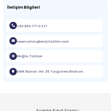
İletişim Bilgileri
+90 850 777 0 377
reservation@eniyitatilim.com
Muğla, Türkiye
GMK Bulvarı. No :35 Turgutreis Bodrum
Acente Kayıt Formu