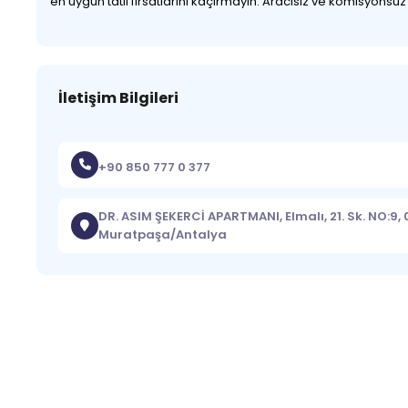
en uygun tatil fırsatlarını kaçırmayın. Aracısız ve komisyonsu
İletişim Bilgileri
+90 850 777 0 377
DR. ASIM ŞEKERCİ APARTMANI, Elmalı, 21. Sk. NO:9,
Muratpaşa/Antalya