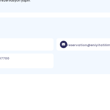
z rezervasyon yapın.
reservation@eniyitatili
 07700