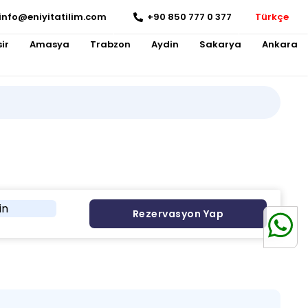
info@eniyitatilim.com
+90 850 777 0 377
Türkçe
ir
Amasya
Trabzon
Aydin
Sakarya
Ankara
in
Rezervasyon Yap