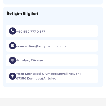
İletişim Bilgileri
+90 850 777 0 377
reservation@eniyitatilim.com
Antalya, Türkiye
Yazır Mahallesi Olympos Mevkii No:25-1
07350 Kumluca/Antalya