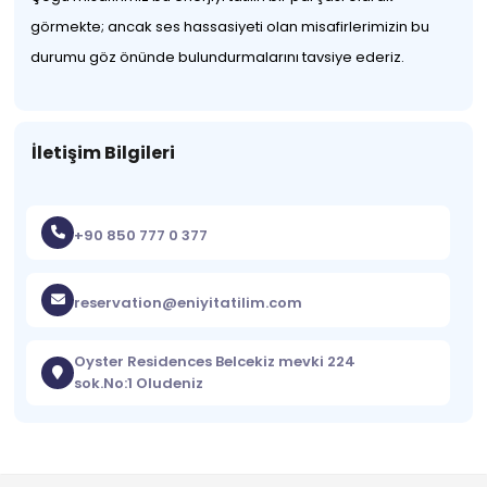
görmekte; ancak ses hassasiyeti olan misafirlerimizin bu
durumu göz önünde bulundurmalarını tavsiye ederiz.
İletişim Bilgileri
+90 850 777 0 377
reservation@eniyitatilim.com
Oyster Residences Belcekiz mevki 224
sok.No:1 Oludeniz