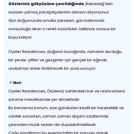
Gözleriniz gökyüzüne çevrildiğinde
, Babadağ’dan
süzülen yamaç paraşütçülerinin dansını izliyorsunuz.
Gün doğumunda umutla yükselen, gün batımında
sonsuzluğa akan o renkli süzüntüler, tatilinize sonsuz bir
büyü katıyor.
Oyster Residences, doğanın kucağında, zamanın durduğu
bir yerde; çiftler ve gezginler için gerçek bir sığınak,
unutulmaz anılar biriktirecek bir yuva sunuyor.
📌
Not:
Oyster Residences, Ölüdeniz sahilindeki bar ve restoranlara
yürüme mesafesinde yer almaktadır.
Bu benzersiz konum, size gündüzleri keyifli bir hareketlilik ve
canlılık sunarken, zaman zaman akşam saatlerinde
çevreden müzik sesleri de duyulabilmektedir.
Çoğu misafirimiz bu enerjiyi tatilin bir parçası olarak