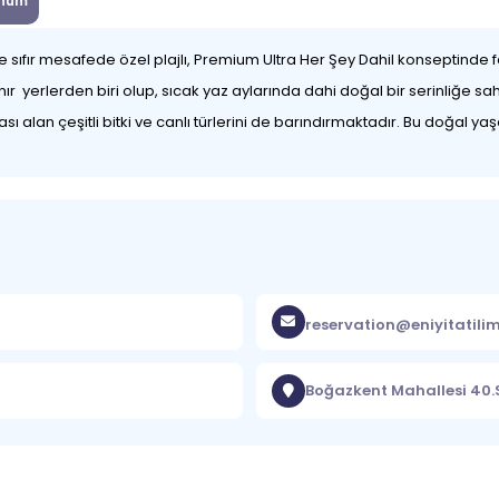
num
ıfır mesafede özel plajlı, Premium Ultra Her Şey Dahil konseptinde faali
r yerlerden biri olup, sıcak yaz aylarında dahi doğal bir serinliğe sahip
 alan çeşitli bitki ve canlı türlerini de barındırmaktadır. Bu doğal yaş
reservation@eniyitatili
Boğazkent Mahallesi 40.