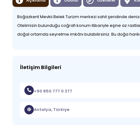
Açıklama
Odalar
Özellikler
Ko
Boğazkent Mevkii Belek Turizm merkezi sahil şeridinde denize s
Otelimizin bulunduğu coğrafi konum itibariyle eşine az rastlanı
doğal ortamda seyretme imkânı bulabilirsiniz. Bu doğa harikası
İletişim Bilgileri
+90 850 777 0 377
Antalya, Türkiye