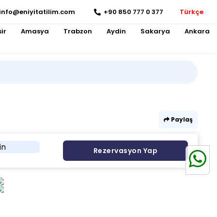
info@eniyitatilim.com
+90 850 777 0 377
Türkçe
ir
Amasya
Trabzon
Aydin
Sakarya
Ankara
Paylaş
in
Rezervasyon Yap