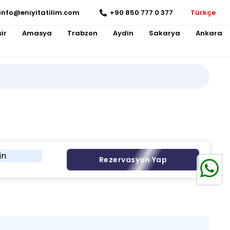
info@eniyitatilim.com
+90 850 777 0 377
Türkçe
ir
Amasya
Trabzon
Aydin
Sakarya
Ankara
in
Rezervasyon Yap