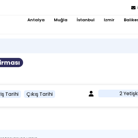
Antalya
Muğla
İstanbul
Izmir
Balikes
irması
2 Yetişk
iş Tarihi
Çıkış Tarihi