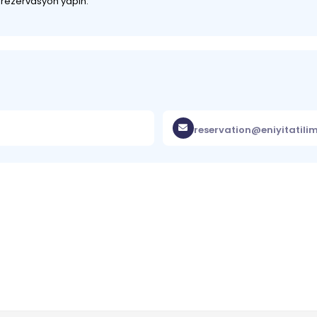
z rezervasyon yapın.
reservation@eniyitatili