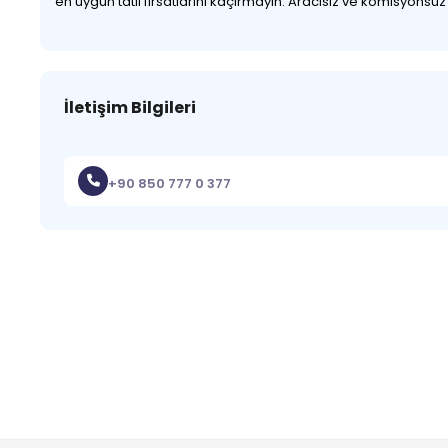
en uygun tatil fırsatlarını kaçırmayın. Aracısız ve komisyonsu
İletişim Bilgileri
+90 850 777 0 377