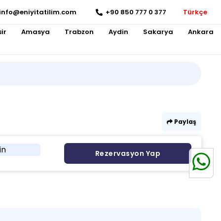
info@eniyitatilim.com
+90 850 777 0 377
Türkçe
ir
Amasya
Trabzon
Aydin
Sakarya
Ankara
Paylaş
in
Rezervasyon Yap