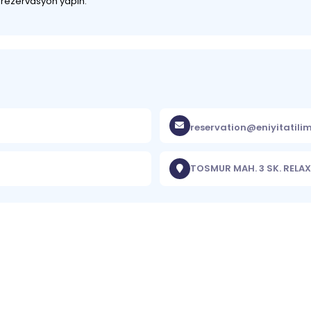
z rezervasyon yapın.
reservation@eniyitatili
TOSMUR MAH. 3 SK. RELAX