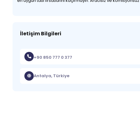
en uygun tatil fırsatlarını kaçırmayın. Aracısız ve komisyonsu
İletişim Bilgileri
+90 850 777 0 377
Antalya, Türkiye