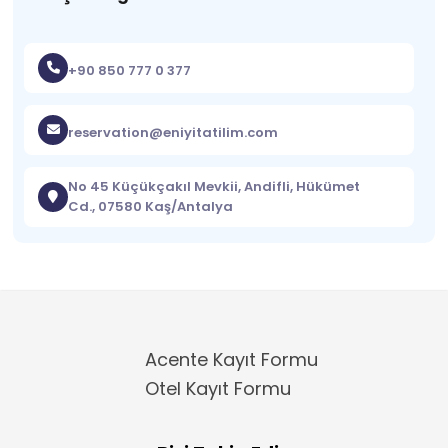
+90 850 777 0 377
reservation@eniyitatilim.com
No 45 Küçükçakıl Mevkii, Andifli, Hükümet
Cd., 07580 Kaş/Antalya
Acente Kayıt Formu
Otel Kayıt Formu