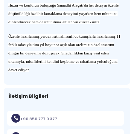
Huzur ve konforun buluştuğu Samadhi Alaçatı'da her detayın özenle
düşünüldüğü özel bir konaklama deneyimi yaşarken hem ruhunuzu
dinlendirecek hem de unutulmaz anılar biriktireceksiniz.
Özenle hazırlanmış yerden ısıtmalı, zarif dokunuşlarla hazırlanmış 11
farklı odasıyla tüm yıl boyunca açık olan otelimizin özel tasarımı
dingin bir deneyime dönüşecek. Sıradanlıktan kaçış vaat eden
ortamıyla; misafirlerini kendini keşfetme ve rahatlama yolculuğuna
davet ediyor.
İletişim Bilgileri
+90 850 777 0 377