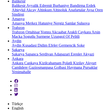
Balikesir
Balikesir
Ayvalik
Edremit
Burhaniye
Bandirma
Erdek
Altieylul
Akcay
Altinkum
Altinoluk
Anafartalar
Avsa
Oren
Sindirgi
Amasya
Amasya
Merkez
Hatuniye
Nergiz
Samlar
Suluova
Trabzon
Trabzon
Ortahisar
Yomra
Akcaabat
Arakli
Caykara
Arsin
Macka
Sogutlu
Surmene
Uzungol
Of
Pelitli
Aydin
Aydin
Kusadasi
Didim
Efeler
Germencik
Soke
Sakarya
Sakarya
Sapanca
Serdivan
Adapazari
Erenler
Akyazi
Ankara
Ankara
Cankaya
Kizilcahamam
Polatli
Kizilay
Akyurt
Camlidere
Gaziosmanpasa
Golbasi
Haymana
Pursaklar
Yenimahalle
Türkçe
English