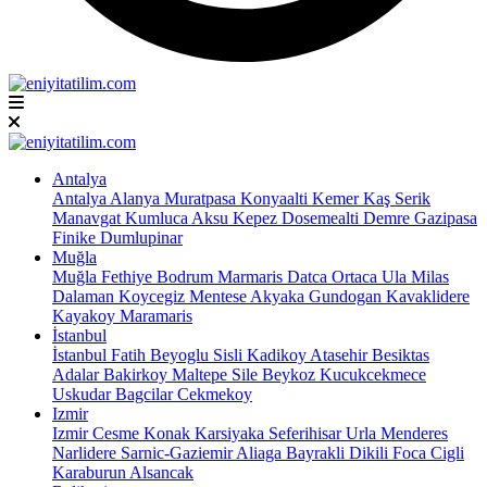
Antalya
Antalya
Alanya
Muratpasa
Konyaalti
Kemer
Kaş
Serik
Manavgat
Kumluca
Aksu
Kepez
Dosemealti
Demre
Gazipasa
Finike
Dumlupinar
Muğla
Muğla
Fethiye
Bodrum
Marmaris
Datca
Ortaca
Ula
Milas
Dalaman
Koycegiz
Mentese
Akyaka
Gundogan
Kavaklidere
Kayakoy
Maramaris
İstanbul
İstanbul
Fatih
Beyoglu
Sisli
Kadikoy
Atasehir
Besiktas
Adalar
Bakirkoy
Maltepe
Sile
Beykoz
Kucukcekmece
Uskudar
Bagcilar
Cekmekoy
Izmir
Izmir
Cesme
Konak
Karsiyaka
Seferihisar
Urla
Menderes
Narlidere
Sarnic-Gaziemir
Aliaga
Bayrakli
Dikili
Foca
Cigli
Karaburun
Alsancak