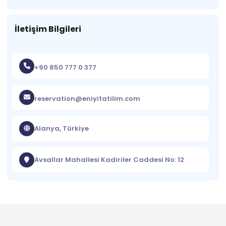
İletişim Bilgileri
+90 850 777 0 377
reservation@eniyitatilim.com
Alanya, Türkiye
Avsallar Mahallesi Kadiriler Caddesi No: 12