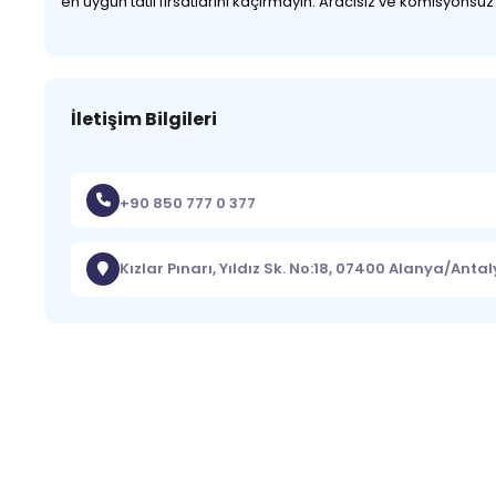
en uygun tatil fırsatlarını kaçırmayın. Aracısız ve komisyonsu
İletişim Bilgileri
+90 850 777 0 377
Kızlar Pınarı, Yıldız Sk. No:18, 07400 Alanya/Anta