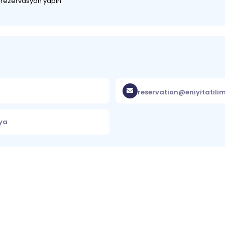
z rezervasyon yapın.
reservation@eniyitatili
lya