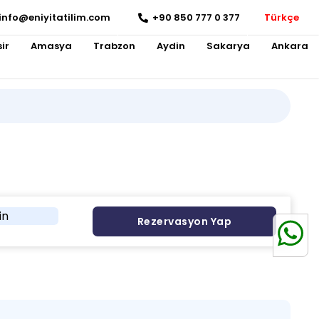
info@eniyitatilim.com
+90 850 777 0 377
Türkçe
ir
Amasya
Trabzon
Aydin
Sakarya
Ankara
in
Rezervasyon Yap