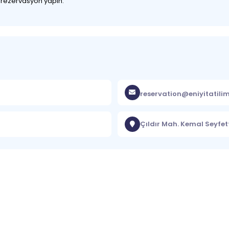
z rezervasyon yapın.
reservation@eniyitatili
Çıldır Mah. Kemal Seyfetti