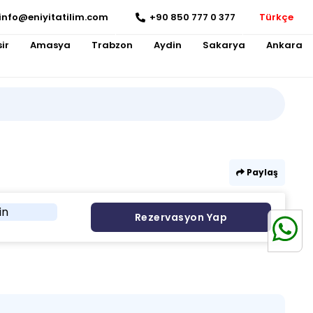
info@eniyitatilim.com
+90 850 777 0 377
Türkçe
ir
Amasya
Trabzon
Aydin
Sakarya
Ankara
Paylaş
in
Rezervasyon Yap