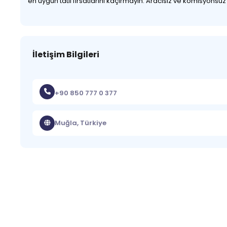
en uygun tatil fırsatlarını kaçırmayın. Aracısız ve komisyonsu
İletişim Bilgileri
+90 850 777 0 377
Muğla, Türkiye