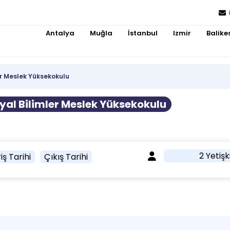
Antalya
Muğla
İstanbul
Izmir
Balikes
ler Meslek Yüksekokulu
syal Bilimler Meslek Yüksekokulu
2 Yetişk
iş Tarihi
Çıkış Tarihi