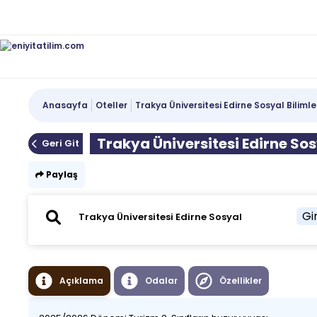
Anasayfa
Oteller
Trakya Üniversitesi Edirne Sosyal Bilim
Trakya Üniversitesi Edirne So
Geri Git
Paylaş
Gir
Açıklama
Odalar
Özellikler