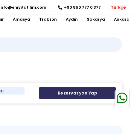
info@eniyitatilim.com
+90 850 777 0 377
Türkçe
ir
Amasya
Trabzon
Aydin
Sakarya
Ankara
in
Rezervasyon Yap