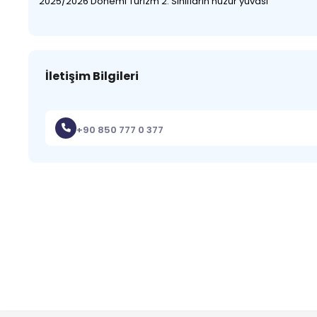
2025/2026 Dönemi Turizm 2. Sınıfların huzur yuvası
İletişim Bilgileri
+90 850 777 0 377