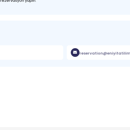
z rezervasyon yapın.
reservation@eniyitatili