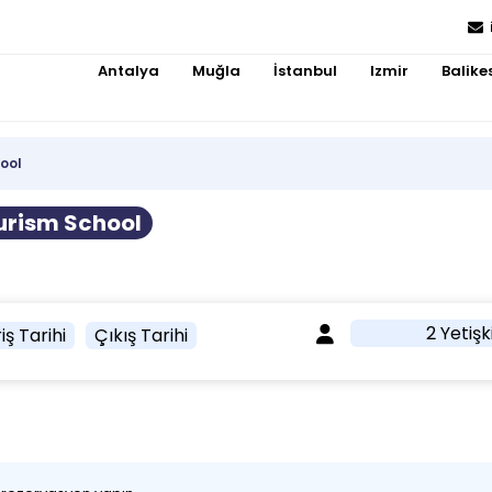
Antalya
Muğla
İstanbul
Izmir
Balikes
hool
ourism School
2 Yetişk
iş Tarihi
Çıkış Tarihi