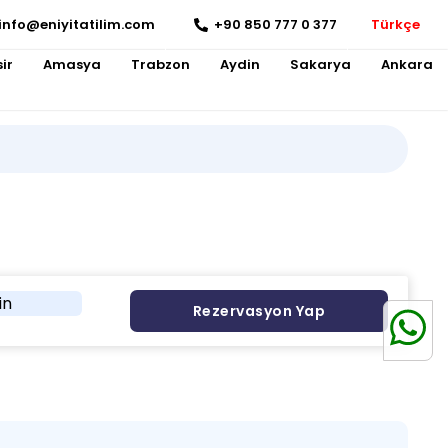
info@eniyitatilim.com
+90 850 777 0 377
Türkçe
ir
Amasya
Trabzon
Aydin
Sakarya
Ankara
in
Rezervasyon Yap