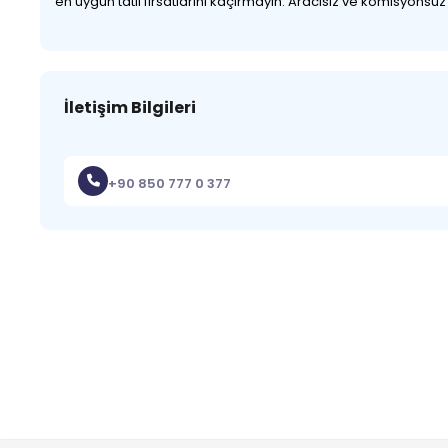
en uygun tatil fırsatlarını kaçırmayın. Aracısız ve komisyonsu
İletişim Bilgileri
+90 850 777 0 377