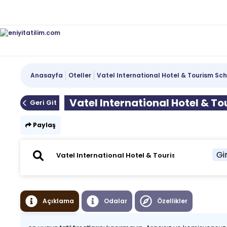
Anasayfa
Oteller
Vatel International Hotel & Tourism Sc
Vatel International Hotel & T
Geri Git
Paylaş
Gir
Açıklama
Odalar
Özellikler