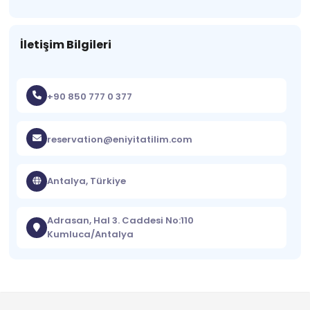
İletişim Bilgileri
+90 850 777 0 377
reservation@eniyitatilim.com
Antalya, Türkiye
Adrasan, Hal 3. Caddesi No:110
Kumluca/Antalya