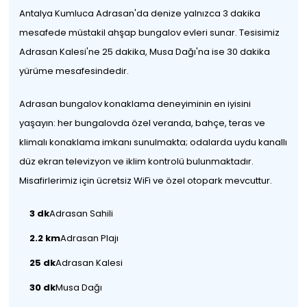
Antalya Kumluca Adrasan'da denize yalnızca 3 dakika
mesafede müstakil ahşap bungalov evleri sunar. Tesisimiz
Adrasan Kalesi'ne 25 dakika, Musa Dağı'na ise 30 dakika
yürüme mesafesindedir.
Adrasan bungalov konaklama deneyiminin en iyisini
yaşayın: her bungalovda özel veranda, bahçe, teras ve
klimalı konaklama imkanı sunulmakta; odalarda uydu kanallı
düz ekran televizyon ve iklim kontrolü bulunmaktadır.
Misafirlerimiz için ücretsiz WiFi ve özel otopark mevcuttur.
3 dk
Adrasan Sahili
2.2 km
Adrasan Plajı
25 dk
Adrasan Kalesi
30 dk
Musa Dağı