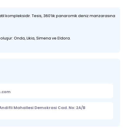
atil kompleksidir. Tesis, 360’lik panaromik deniz manzarasına
 oluşur: Onda, Likia, Simena ve Eldora.
m.com
ndifli Mahallesi Demokrasi Cad. No: 2A/B