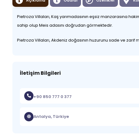
Açıklama
Odalar
Özellikler
Ko
Pietroza Villaları, Kaş yarımadasının eşsiz manzarasına hakim
sahip olup Meis adasını doğrudan görmektedir.
Pietroza Villaları, Akdeniz doğasının huzurunu sade ve zarif mi
İletişim Bilgileri
+90 850 777 0 377
Antalya, Türkiye