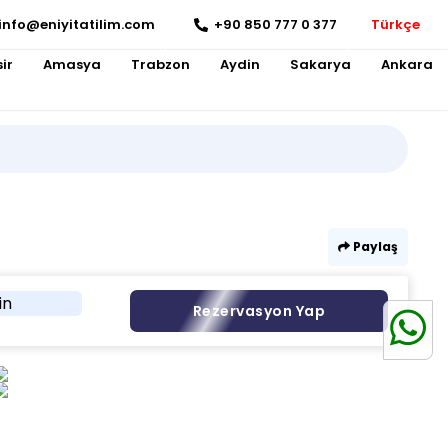
info@eniyitatilim.com
+90 850 777 0 377
Türkçe
ir
Amasya
Trabzon
Aydin
Sakarya
Ankara
Paylaş
in
Rezervasyon Yap