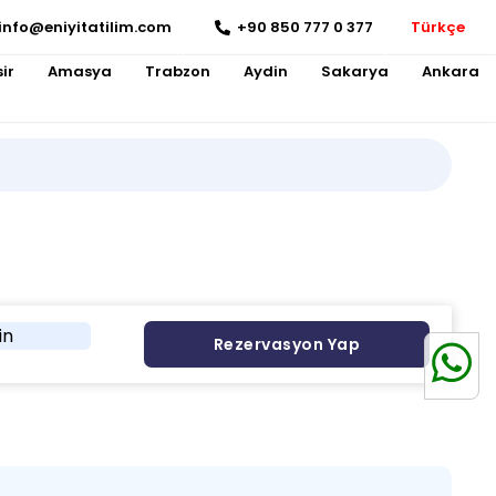
info@eniyitatilim.com
+90 850 777 0 377
Türkçe
ir
Amasya
Trabzon
Aydin
Sakarya
Ankara
in
Rezervasyon Yap