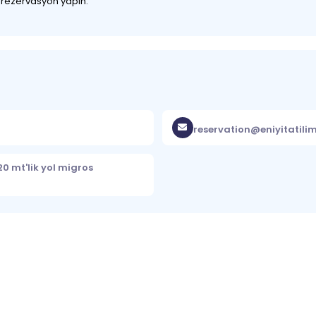
z rezervasyon yapın.
reservation@eniyitatili
0 mt'lik yol migros