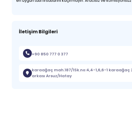
en uygun tatil fırsatlarını kaçırmayın. Aracısız ve komisyonsu
İletişim Bilgileri
+90 850 777 0 377
karaağaç mah.187/1Sk.no:4,4-1,6,6-1 karaağaç 2
arkası Arsuz/Hatay