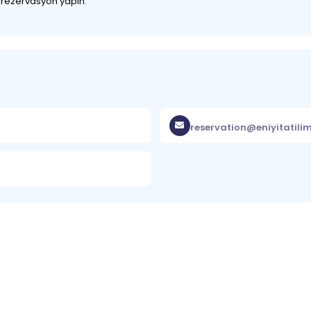
z rezervasyon yapın.
reservation@eniyitatili