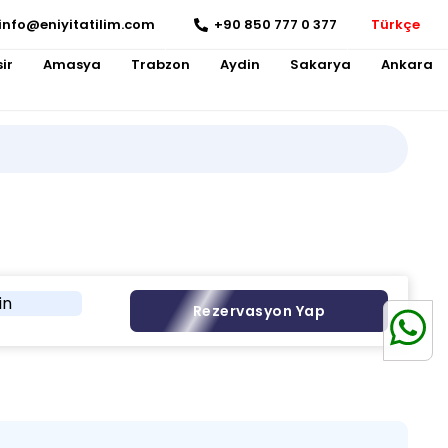
info@eniyitatilim.com
+90 850 777 0 377
Türkçe
ir
Amasya
Trabzon
Aydin
Sakarya
Ankara
in
Rezervasyon Yap