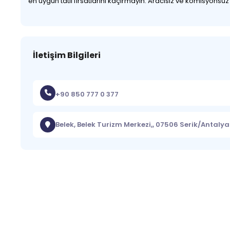
en uygun tatil fırsatlarını kaçırmayın. Aracısız ve komisyonsu
İletişim Bilgileri
+90 850 777 0 377
Belek, Belek Turizm Merkezi,, 07506 Serik/Antalya