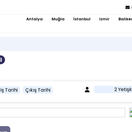
Antalya
Muğla
İstanbul
Izmir
Balikes
l
2 Yetişk
iş Tarihi
Çıkış Tarihi