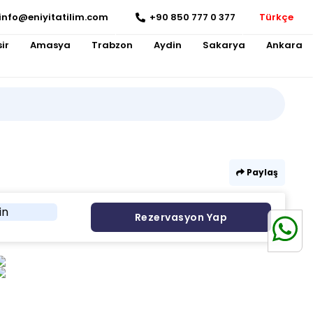
info@eniyitatilim.com
+90 850 777 0 377
Türkçe
ir
Amasya
Trabzon
Aydin
Sakarya
Ankara
Paylaş
in
Rezervasyon Yap