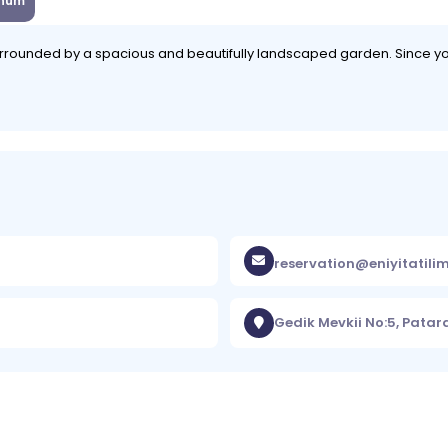
num
urrounded by a spacious and beautifully landscaped garden. Since yo
reservation@eniyitatili
Gedik Mevkii No:5, Patar