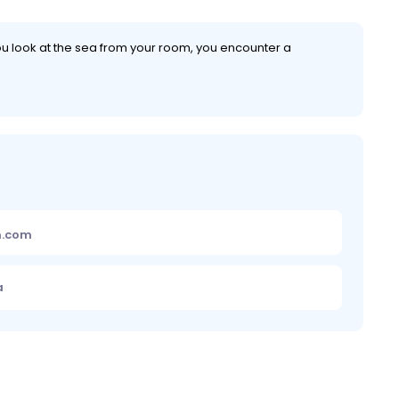
u look at the sea from your room, you encounter a
m.com
a