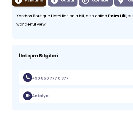
Açıklama
Odalar
Özellikler
Ko
Xanthos Boutique Hotel lies on a hill, also called
Palm Hill
, s
wonderful view.
İletişim Bilgileri
+90 850 777 0 377
Antalya